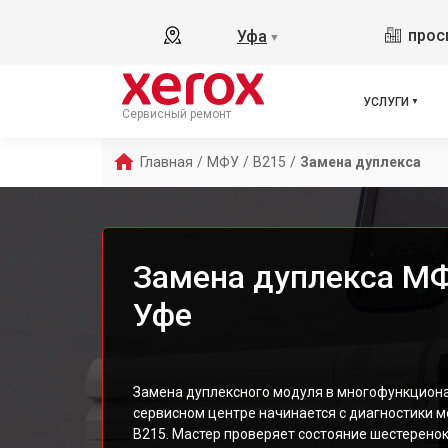
прос
Уфа
▼
УСЛУГИ
Сервисный ремонт
Главная
/
МФУ
/
B215
/
Замена дуплекса
Замена дуплекса МФ
Уфе
Замена дуплексного модуля в многофункциона
сервисном центре начинается с диагностики 
B215. Мастер проверяет состояние шестеренок