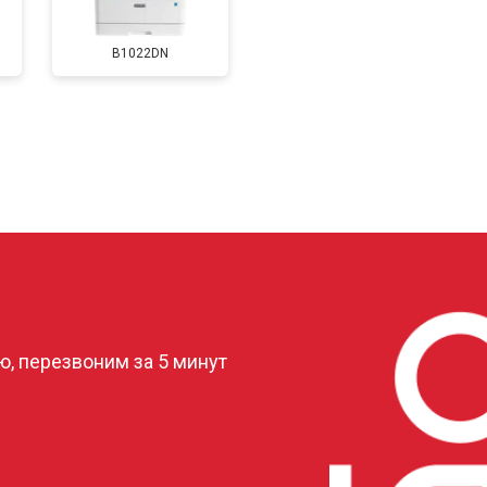
B1022DN
от 60 мин
о
от 80 мин
о
от 70 мин
о
?
, перезвоним за 5 минут