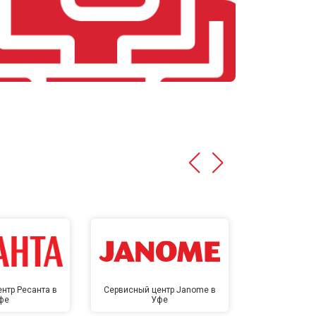
нтр Ресанта в
Сервисный центр Janome в
Сервисный це
фе
Уфе