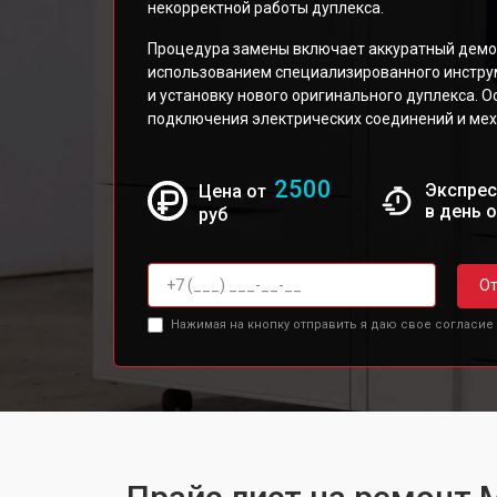
некорректной работы дуплекса.
Процедура замены включает аккуратный демо
использованием специализированного инстру
и установку нового оригинального дуплекса. 
подключения электрических соединений и мех
2500
Экспрес
Цена от
в день 
руб
От
Нажимая на кнопку отправить я даю свое согласие