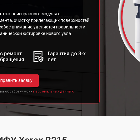
нтаж неисправного модуля с
мента, очистку прилегающих поверхностей
Особое внимание уделяется правильности
анической юстировке нового узла.
с ремонт
Гарантия до 3-х
обращения
лет
править заявку
 на обработку моих
персональных данных.